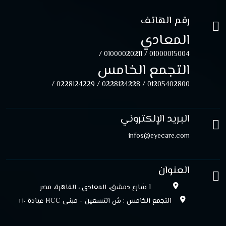
رقم الهاتف
المعادي
01000020211 /
01000015004 /
التجمع الخامس
0228124229 /
0228124228 /
01205402800 /
البريد الإلكتروني
infos@eyecare.com
العنوان
1 شارع دمشق، المعادي ، القاهرة، مصر
التجمع الخامس : ش التسعين - مبنى HCC عيادة ۲۱۰