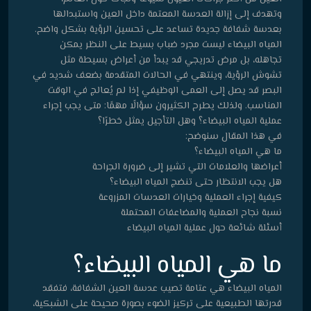
وتهدف إلى إزالة العدسة المعتمة داخل العين واستبدالها
بعدسة شفافة جديدة تساعد على تحسين الرؤية بشكل واضح.
المياه البيضاء ليست مجرد ضباب بسيط على النظر يمكن
تجاهله، بل مرض تدريجي قد يبدأ من أعراض بسيطة مثل
تشوش الرؤية، وينتهي في الحالات المتقدمة بضعف شديد في
البصر قد يصل إلى العمى الوظيفي إذا لم يُعالج في الوقت
المناسب. ولذلك يطرح الكثيرون سؤالًا مهمًا: متى يجب إجراء
عملية المياه البيضاء؟ وهل التأجيل يمثل خطرًا؟
في هذا المقال سنوضح:
ما هي المياه البيضاء؟
أعراضها والعلامات التي تشير إلى ضرورة الجراحة
هل يجب الانتظار حتى تنضج المياه البيضاء؟
كيفية إجراء العملية وخيارات العدسات المزروعة
نسبة نجاح العملية والمضاعفات المحتملة
أسئلة شائعة حول عملية المياه البيضاء
ما هي المياه البيضاء؟
المياه البيضاء هي عتامة تصيب عدسة العين الشفافة، فتفقد
قدرتها الطبيعية على تركيز الضوء بصورة صحيحة على الشبكية،