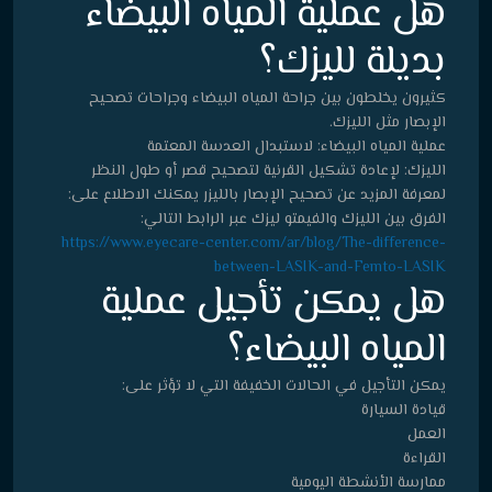
هل عملية المياه البيضاء
بديلة لليزك؟
كثيرون يخلطون بين جراحة المياه البيضاء وجراحات تصحيح
الإبصار مثل الليزك.
عملية المياه البيضاء: لاستبدال العدسة المعتمة
الليزك: لإعادة تشكيل القرنية لتصحيح قصر أو طول النظر
لمعرفة المزيد عن تصحيح الإبصار بالليزر يمكنك الاطلاع على:
الفرق بين الليزك والفيمتو ليزك عبر الرابط التالي:
https://www.eyecare-center.com/ar/blog/The-difference-
between-LASIK-and-Femto-LASIK
هل يمكن تأجيل عملية
المياه البيضاء؟
يمكن التأجيل في الحالات الخفيفة التي لا تؤثر على:
قيادة السيارة
العمل
القراءة
ممارسة الأنشطة اليومية