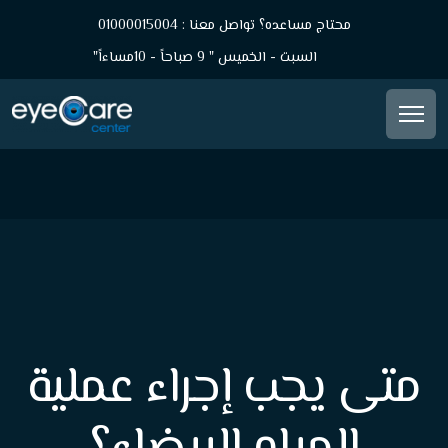
محتاج مساعده؟ تواصل معنا : 01000015004
السبت - الخميس " 9 صباحاً - 10مساءاً"
متى يجب إجراء عملية