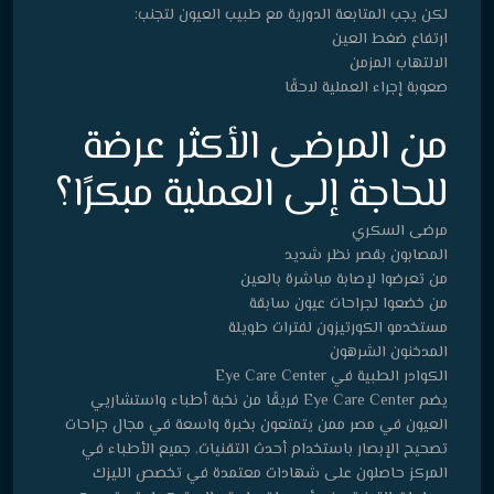
لكن يجب المتابعة الدورية مع طبيب العيون لتجنب:
ارتفاع ضغط العين
الالتهاب المزمن
صعوبة إجراء العملية لاحقًا
من المرضى الأكثر عرضة
للحاجة إلى العملية مبكرًا؟
مرضى السكري
المصابون بقصر نظر شديد
من تعرضوا لإصابة مباشرة بالعين
من خضعوا لجراحات عيون سابقة
مستخدمو الكورتيزون لفترات طويلة
المدخنون الشرهون
الكوادر الطبية في Eye Care Center
يضم Eye Care Center فريقًا من نخبة أطباء واستشاريي
العيون في مصر ممن يتمتعون بخبرة واسعة في مجال جراحات
تصحيح الإبصار باستخدام أحدث التقنيات. جميع الأطباء في
المركز حاصلون على شهادات معتمدة في تخصص الليزك