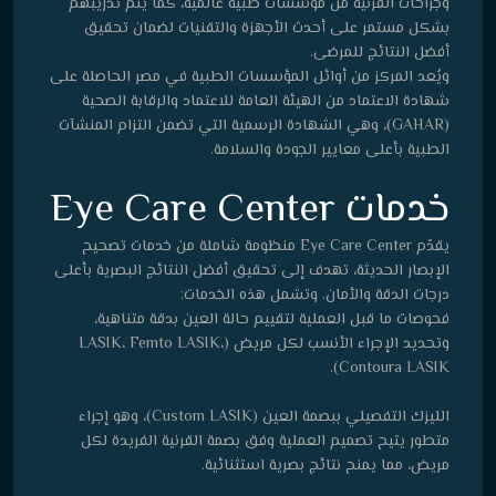
وجراحات القرنية من مؤسسات طبية عالمية، كما يتم تدريبهم
بشكل مستمر على أحدث الأجهزة والتقنيات لضمان تحقيق
أفضل النتائج للمرضى.
ويُعد المركز من أوائل المؤسسات الطبية في مصر الحاصلة على
شهادة الاعتماد من الهيئة العامة للاعتماد والرقابة الصحية
(GAHAR)، وهي الشهادة الرسمية التي تضمن التزام المنشآت
الطبية بأعلى معايير الجودة والسلامة.
خدمات Eye Care Center
يقدّم Eye Care Center منظومة شاملة من خدمات تصحيح
الإبصار الحديثة، تهدف إلى تحقيق أفضل النتائج البصرية بأعلى
درجات الدقة والأمان. وتشمل هذه الخدمات:
فحوصات ما قبل العملية لتقييم حالة العين بدقة متناهية،
وتحديد الإجراء الأنسب لكل مريض (LASIK، Femto LASIK،
Contoura LASIK).
الليزك التفصيلي ببصمة العين (Custom LASIK)، وهو إجراء
متطور يتيح تصميم العملية وفق بصمة القرنية الفريدة لكل
مريض، مما يمنح نتائج بصرية استثنائية.