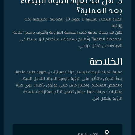
3. هل قد تعود المياه البيضاء
بعد العملية؟
المياه البيضاء نفسها لا تعود، لأن العدسة الطبيعية تمت
إزالتها.
لكن قد يحدث عتامة خلف العدسة المزروعة وتُعرف باسم "عتامة
المحفظة الخلفية" وتُعالج بسهولة باستخدام ليزر بسيط في
العيادة دون تدخل جراحي.
الخلاصة
عملية المياه البيضاء ليست إجراءً تجميليًا، بل ضرورة طبية عندما
يبدأ المرض بالتأثير على الرؤية ونوعية الحياة. التدخل المبكر،
والفحص المنتظم، واختيار مركز طبي موثوق بأطباء ذوي خبرة
وتقنيات حديثة، كلها عوامل تضمن نتائج ممتازة واستعادة
الرؤية بشكل آمن.