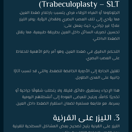
Trabeculoplasty – SLT)
الجلوكوما أو المياه الزرقاء مرض يتسبب بارتفاع ضغط العين،
مما يؤدي إلى تلف العصب البصري وفقدان الرؤية. يوفر الليزر
علاجًا غير جراحي، حيث يعمل على:
تحسين تصريف السائل داخل العين بطريقة طبيعية، مما يقلل
الضغط الداخلي.
التحكم الدقيق في ضغط العين، وهو أمر بالغ الأهمية للحفاظ
على العصب البصري.
تقليل الحاجة إلى الأدوية الخافضة للضغط، والتي قد تسبب آثارًا
جانبية على المدى الطويل.
هذا الإجراء يستغرق دقائق قليلة، ولا يتطلب شقوقًا جراحية أو
تخديرًا كاملًا، ويتيح للمرضى العودة إلى أنشطتهم اليومية
بسرعة، مع متابعة مستمرة لضمان استقرار الضغط داخل العين.
3. الليزر على القرنية
الليزر على القرنية يتيح تصحيح بعض المشاكل السطحية للقرنية