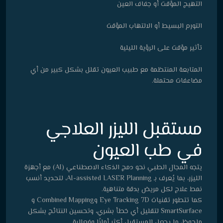
التهيج المؤقت أو جفاف العين
التورم البسيط أو الالتهاب المؤقت
تأثير مؤقت على الرؤية الليلية
المتابعة المنتظمة مع طبيب العيون تقلل بشكل كبير من أي
مضاعفات محتملة.
مستقبل الليزر العلاجي
في طب العيون
يتجه المجال الطبي نحو دمج الذكاء الاصطناعي (AI) مع أجهزة
الليزر، بما يُعرف بـ AI-assisted LASER Planning، لتحديد أنسب
نمط علاج لكل مريض بدقة متناهية.
كما تتطور تقنيات Eye Tracking 7D وCombined Mapping و
SmartSurface لتقليل أي خطأ بشري، وتحسين النتائج بشكل
ملحوظ، ما يجعل المستقبل أكثر أمانًا وفعالية.