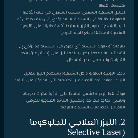
متعددة، أهمها:
اعتلال الشبكية السكري: تتسبب السكري في تلف الأوعية
الدموية الدقيقة في الشبكية، ما قد يؤدي إلى نزيف داخلي أو
تورم الشبكية. يقوم الليزر بتسليط أشعة دقيقة على الأوعية
المتضررة لإغلاقها ومنع تقدم المرض.
تمزقات أو ثقوب الشبكية: أي تمزق في الشبكية قد يؤدي إلى
انفصالها، ما يهدد البصر. يساعد الليزر على إحكام غلق هذه
التمزقات والحد من خطر الانفصال.
نزيف الأوعية الدموية داخل الشبكية: يستخدم الليزر لتقليل
النزيف ووقف نمو الأوعية غير الطبيعية التي قد تؤثر على الرؤية.
فوائد هذا الإجراء تشمل الحفاظ على الرؤية لفترات طويلة،
وتقليل الحاجة للجراحة، وتحسين النتائج العلاجية للمرضى
المصابين بمضاعفات الشبكية المزمنة.
2. الليزر العلاجي للجلوكوما
(Selective Laser