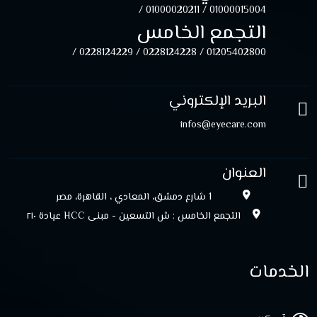
01000020211 /
01000015004 /
التجمع الخامس
0228124229 /
0228124228 /
01205402800 /
البريد الإلكتروني
infos@eyecare.com
العنوان
1 شارع دمشق، المعادي ، القاهرة، مصر
التجمع الخامس : ش التسعين - مبنى HCC عيادة ۲۱۰
الخدمات