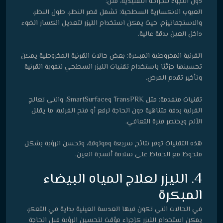
دون اللجوء للجراحة التقليدية، مثل:
العيوب الانكسارية السطحية: تشمل قصر النظر، طول النظر،
والاستجماتيزم، حيث يمكن استخدام الليزر لتعديل انكسار الضوء
داخل العين بدقة عالية.
القرنية المخروطية المبكرة: بعض حالات القرنية المخروطية يمكن
تحسينها جزئيًا باستخدام تقنيات الليزر السطحي لتقوية القرنية
وتأخير تقدم المرض.
تقنيات متقدمة: مثل TransPRK وSmartSurface، والتي تعالج
القرنية بدقة متناهية دون الحاجة لرفع أو فتح القرنية، ما يقلل
الألم ويختصر فترة التعافي.
هذه التقنيات توفر نتائج سريعة وموثوقة، وتحسن الرؤية بشكل
ملحوظ مع الحفاظ على سلامة أنسجة العين.
4. الليزر لعلاج المياه البيضاء
المبكرة
في الحالات التي تكون فيها العدسة العينية بداية في التعكر،
يمكن استخدام الليزر كإجراء مؤقت لتحسين الرؤية قبل الحاجة