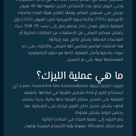
وحتى اليوم تجاوز عدد الأشخاص الذين خضعوا لها 40 مليون
مريض على مستوى العالم. ووفقًا لتقارير هيئة الغذاء والدواء
الأمريكية (FDA) والأكاديمية الأمريكية لطب العيون (AAO) فإن
العملية تحقق معدل نجاح مرتفع يصل إلى نسب 95: 98%، حيث
يتمكن معظم المرضى من الاستغناء عن النظارات الطبية أو
العدسات اللاصقة بشكل كامل بعد إجرائها.
هذا الانتشار الواسع يعكس ثقة المرضى والأطباء على حد
سواء بفاعلية وأمان العملية، خاصة مع تطور التكنولوجيا
المستخدمة فيها على مر السنين.
ما هي عملية الليزك؟
الليزك اختصار لجملة Laser-Assisted in Situ Keratomileusis، أي
استخدام الليزر لإعادة تشكيل القرنية في مكانها. وتعتمد
العملية على تعديل سطح القرنية بدقة عالية، بحيث ينكسر
الضوء بشكل صحيح داخل العين ليرتكز على الشبكية، مما
يحسّن الرؤية بشكل ملحوظ.
يتم اللجوء إلى عملية الليزك في الحالات التالية:
قصر النظر (Myopia): صعوبة رؤية الأجسام البعيدة بوضوح.