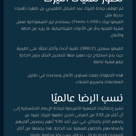
لم تتوقف جراحة الليزك عند الشكل التقليدي، بل ظهرت تقنيات
حديثة مثل:
الفيمتو ليزك (Femto-LASIK): يستخدم ليزر الفيمتوثانية لعمل
قشرة القرنية بدلًا من الأدوات الميكانيكية، ما يزيد من الدقة
والأمان.
الفيمتو سمايل (SMILE): تقنية أحدث وأكثر لطفًا على القرنية،
حيث يتم استخراج جزء صغير منها لتصحيح النظر بدون الحاجة
لرفع قشرة كاملة.
هذه التطورات رفعت مستوى الأمان وساعدت في تقليل
المضاعفات وتسريع الشفاء.
نسب الرضا عالميًا
تشير إحصائيات الجمعية الأمريكية لجراحة الإبصار الانكسارية إلى
أن أكثر من 92% من المرضى الذين خضعوا لليزك عبّروا عن
رضاهم التام بالنتائج، في حين أكد 96% أنهم ينصحون أقاربهم
وأصدقاءهم بالخضوع للعملية عند الحاجة. هذا يجعلها من أكثر
العمليات الجراحية التي تحقق نسب رضا مرتفعة عالميًا.