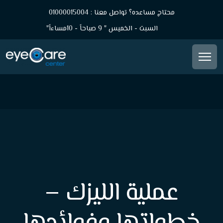
محتاج مساعده؟ تواصل معنا : 01000015004
السبت - الخميس " 9 صباحاً - 10مساءاً"
عملية الليزك –