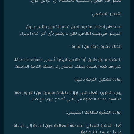
فحص قاع العين والشبكية لاستبعاد أي أمراض أخرى.
التخدير الموضعي:
استخدام قطرات مخدرة للعين تمنع الشعور بالألم، يكون
المريض في وعيه الكامل، لكن لا يشعر بأي ألم أثناء الإجراء.
إنشاء قشرة رقيقة من القرنية:
باستخدام ليزر دقيق أو أداة ميكانيكية تُسمى Microkeratome.
يتم رفع هذه القشرة بلطف للوصول إلى طبقة القرنية الداخلية.
إعادة تشكيل القرنية بالليزر:
يوجه الطبيب شعاع الليزر لإزالة طبقات مجهرية من القرنية بدقة
متناهية. وهذه الخطوة هي التي تُصحح عيوب الإبصار.
إعادة القشرة لمكانها الطبيعي:
تُعاد القشرة لتغطي المنطقة المعالجة، دون الحاجة إلى خياطة.
وتبدأ عملية الالتئام فورًا.